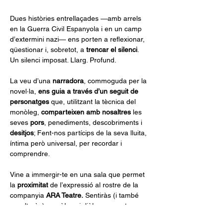
Dues històries entrellaçades —amb arrels 
en la Guerra Civil Espanyola i en un camp 
d’extermini nazi— ens porten a reflexionar, 
qüestionar i, sobretot, a 
trencar el silenci
. 
Un silenci imposat. Llarg. Profund.
La veu d’una 
narradora
, commoguda per la 
novel·la, 
ens guia a través d’un seguit de 
personatges 
que, utilitzant la tècnica del 
monòleg, 
comparteixen amb nosaltres
 les 
seves 
pors
, penediments, descobriments i 
desitjos
; Fent-nos partícips de la seva lluita, 
íntima però universal, per recordar i 
comprendre.
Vine a immergir-te en una sala que permet 
la 
proximitat 
de l’expressió al rostre de la 
companyia 
ARA Teatre.
 Sentiràs (i també 
escoltaràs) monòlegs i diàlegs que et 
desagarraran i commouran a parts 