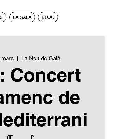
NS
LA SALA
BLOG
e març
  |  
La Nou de Gaià
: Concert
lamenc de
Mediterrani