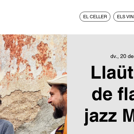
EL CELLER
ELS VI
dv., 20 d
Llaüt
de f
jazz 