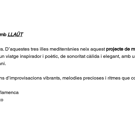
amb 
LLAÜT
ra. D’aquestes tres illes mediterrànies neix aquest 
projecte de m
un viatge inspirador i poètic, de sonoritat càlida i elegant, amb un
ni.
ns d’improvisacions vibrants, melodies precioses i ritmes que c
a flamenca
xo