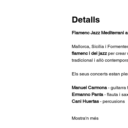
Detalls
Flamenc Jazz Mediterrani 
Mallorca, Sicília i Formente
flamenc i del jazz
 per crear 
tradicional i allò contempora
Els seus concerts estan ple
Manuel Carmona
 - guitarr
Ermanno Panta 
- flauta i sa
Cani Huertas 
- percusions
Mostra'n més